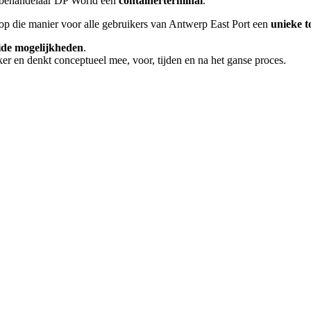
enbehandelaar DP World een
containerterminal
.
r op die manier voor alle gebruikers van Antwerp East Port een
unieke 
ide mogelijkheden
.
r en denkt conceptueel mee, voor, tijden en na het ganse proces.