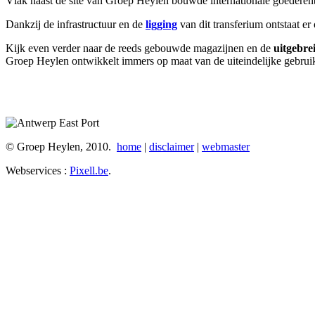
Vlak naast de site van Groep Heylen bouwde internationale goeder
Dankzij de infrastructuur en de
ligging
van dit transferium ontstaat e
Kijk even verder naar de reeds gebouwde magazijnen en de
uitgebre
Groep Heylen ontwikkelt immers op maat van de uiteindelijke gebruike
© Groep Heylen, 2010.
home
|
disclaimer
|
webmaster
Webservices :
Pixell.be
.